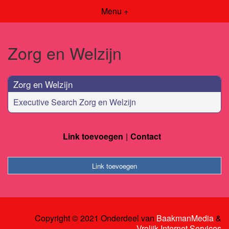
Menu +
Zorg en Welzijn
Zorg en Welzijn
Executive Search Zorg en Welzijn
Link toevoegen
Contact
Link toevoegen
Copyright © 2021 Onderdeel van
BaakmanMedia
&
Vrolijk Internet Services