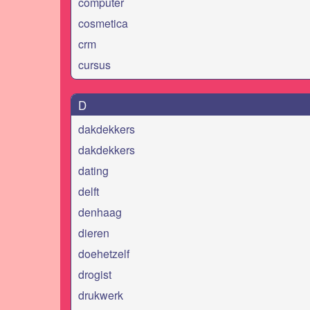
computer
cosmetica
crm
cursus
D
dakdekkers
dakdekkers
dating
delft
denhaag
dieren
doehetzelf
drogist
drukwerk