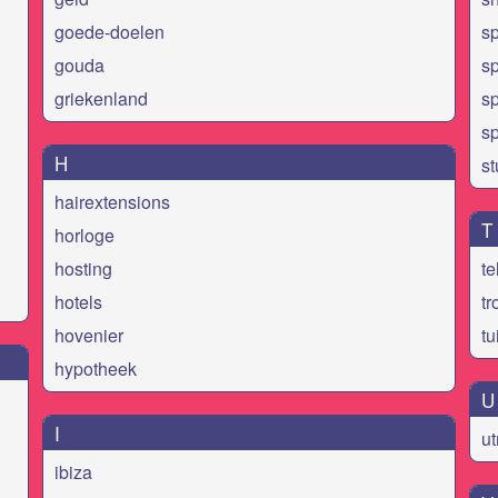
goede-doelen
s
gouda
s
griekenland
sp
sp
H
s
hairextensions
T
horloge
hosting
te
hotels
t
hovenier
tu
hypotheek
U
I
ut
ibiza