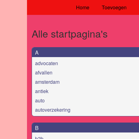
Home
Toevoegen
Alle startpagina's
A
advocaten
afvallen
amsterdam
antiek
auto
autoverzekering
B
b2b