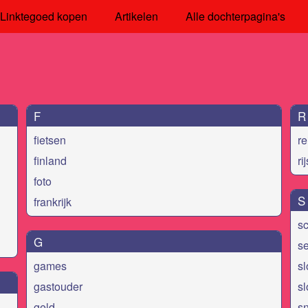
Linktegoed kopen
Artikelen
Alle dochterpagina's
F
R
fietsen
re
finland
ri
foto
S
frankrijk
s
G
s
games
s
gastouder
s
geld
s