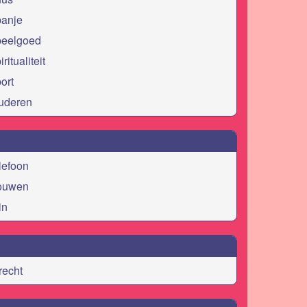
panje
peelgoed
iritualiteit
ort
tuderen
lefoon
rouwen
in
recht