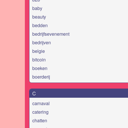
baby
beauty
bedden
bedrijfsevenement
bedrijven
belgie
bitcoin
boeken
boerderij
C
carnaval
catering
chatten