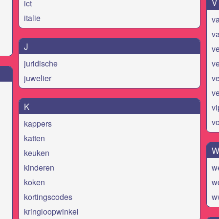
V
ict
italie
va
va
J
v
juridische
ve
juwelier
v
ve
K
vi
v
kappers
katten
keuken
kinderen
w
koken
w
kortingscodes
w
kringloopwinkel