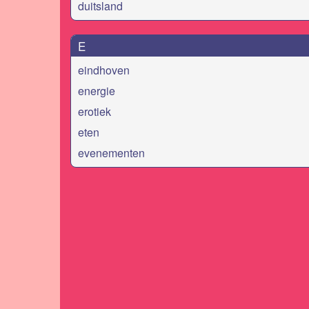
duitsland
E
eindhoven
energie
erotiek
eten
evenementen