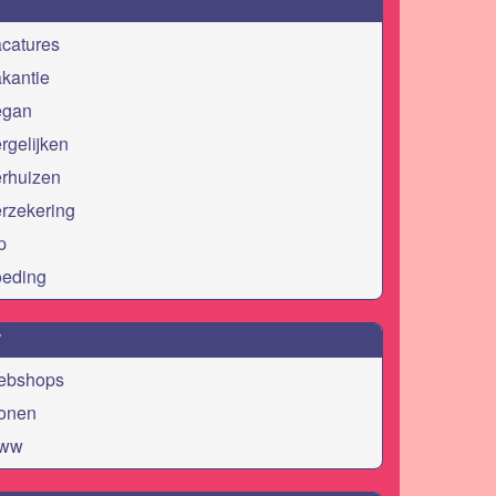
catures
kantie
egan
rgelijken
erhuizen
rzekering
p
oeding
W
ebshops
onen
ww