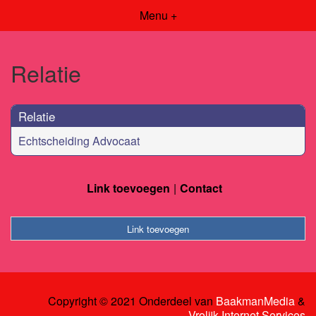
Menu +
Relatie
Relatie
Echtscheiding Advocaat
Link toevoegen
Contact
Link toevoegen
Copyright © 2021 Onderdeel van
BaakmanMedia
&
Vrolijk Internet Services