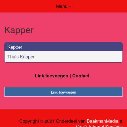
Menu +
Kapper
Kapper
Thuis Kapper
Link toevoegen
Contact
Link toevoegen
Copyright © 2021 Onderdeel van
BaakmanMedia
&
Vrolijk Internet Services